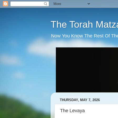
The Torah Matz
Now You Know The Rest Of The S
THURSDAY, MAY 7, 2026
The Levaya