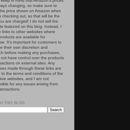
 keep in mind that Amazon’s prices
ways changing, so make sure to
the price shown on Amazon when
 checking out, as that will be the
ou are charged! I do not sell the
s featured on this blog. Instead, I
e links to other websites where
roducts are available for
e. It's important for customers to
se their own discretion and
ch before making any purchases,
 not have control over the products
sactions on external sites. Any
ses made through these links are
 to the terms and conditions of the
tive websites, and I am not
ible for any issues arising from
ransactions.
H THIS BLOG
S