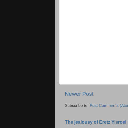
Newer Post
Subscribe to:
Post Comments (Ato
The jealousy of Eretz Yisroel