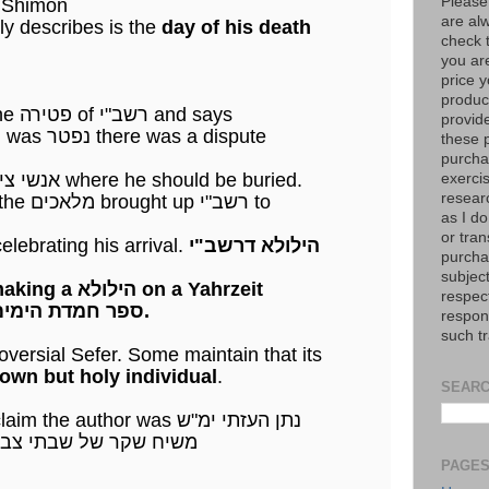
Please
 Shimon
are al
זה actually describes is the
day of his death
check 
you are
price y
product
The זהר describes the פטירה of רשב"י and says
provid
these p
purchas
the אנשי ציפורי & אנשי מירון where he should be buried.
exerci
resear
as I do
or tran
הילולא דרשב"י
re celebrating his arrival.
purcha
subject
first מקור for making a הילולא on a Yahrzeit
respec
of a צדיק is in the ספר חמדת הימים.
respons
such t
roversial Sefer. Some maintain that its
own but holy individual
.
SEARC
The יעב"ץ & others claim the author was נתן העזתי ימ"ש
Nathan from Gaza משיח שקר של שבתי צבי
PAGE