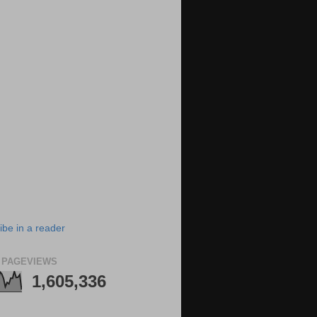
ibe in a reader
 PAGEVIEWS
1,605,336