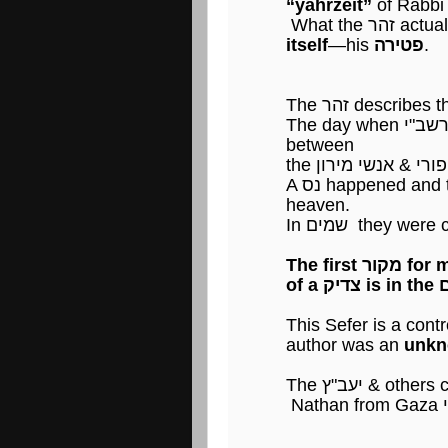
“yahrzeit”
of Rabbi
What the ר
itself
—his
פטירה
.
The day when רשב"י was נפטר there was a dispute
between
A נס happened and the מלאכים brought up רשב"י to
heaven.
In שמים they we
The
This Sefer is a cont
author was an
unkn