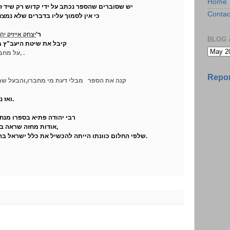
Home
יש שסוברים שהספר נכתב על ידי קדוש רק שיד זרי
Contac
כי אין לסמוך עליו בדברים שלא נמצ
מקאמרנא
ר'
יצחק אייזיק יה
BLOG 
קיבל את שיטת היעב"ץ בדבר זהות מחבר הספר וכותב
על מחבר הספר מילים חמורות ביותר,
.
מובא סיפו
Repor
ואז נטלו בסמרטוט וזרקו על הרצפה.
רבי יהודה פתיא בספרו מנח
אודות מחזה שראה בחלום אודות בעל החמדת ימים,
שלפי החלום כוונתו הייתה להכשיל את כלל ישראל ב
.