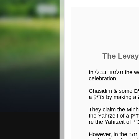
The Levaya o
celebration.
re the Y
Ho