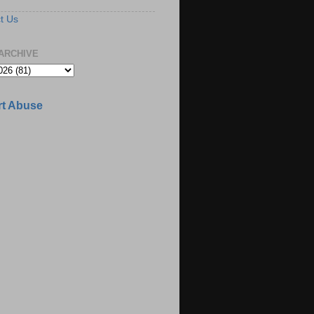
t Us
ARCHIVE
t Abuse