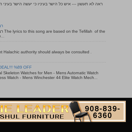
רב
f the
...
t Halachic authority should always be consulted .
DEAL!!! %89 OFF
al Skeleton Watches for Men - Mens Automatic Watch
ess Watch - Mens Winchester 44 Elite Watch Mech...