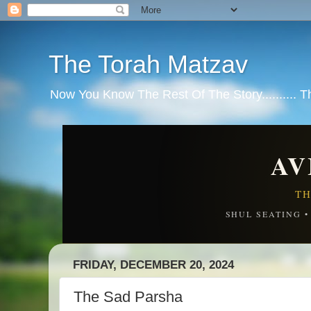
The Torah Matzav
Now You Know The Rest Of The Story.......... 
AV
TH
SHUL SEATING 
FRIDAY, DECEMBER 20, 2024
The Sad Parsha