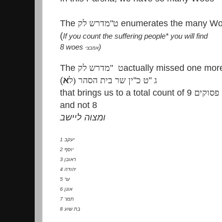
The
מדרש לק
"
ט
enumerates the many W
(
If you count the suffering people* you will find
8 woes
)
אמבצי
The
מדרש לק
"
ט
actually missed one mo
(
א
ין שר בית הסהר (ל
"
ט כ
"
ג
that brings us to a total count of 9
פסוקים
and not 8
ומצוה ליישב
1
יעקב
2
יוסף
3
ראובן
4
יהודה
5
ער
6
אונן
7
תמר
8
בת שוע