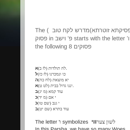
The (
מדרש לקח טוב
(
סיקתא זוטרתא
פסוק
in
פ' וישב
starts with the letter '
ו
the following 8
פסוקים
א
לה תולדות (לז ב)
.
כו ונמכרנו (לז כז)
ל
יא מוצאת (לח כה)
ה
א
יננו גדול בבית (לט ט)
.
עוד קמא (מ יג)
ב
י אם (מ יד)
כ
י גנב (שם טו)
כ
עוד בתרא (שם יט)
ב
ווי
The letter '
ו
symbolizes
לשון צער
In this Parsha, we have so many Woes