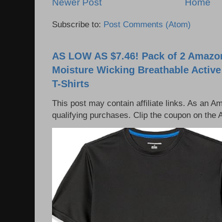
Newer Post
Home
Subscribe to:
Post Comments (Atom)
AS LOW AS $7.46! Pack of 2 Amazon
Moisture Wicking Breathable Activ
T-Shirts
This post may contain affiliate links. As an 
qualifying purchases. Clip the coupon on the