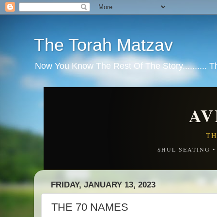
The Torah Matzav
Now You Know The Rest Of The Story.......... 
AV
TH
SHUL SEATING 
FRIDAY, JANUARY 13, 2023
THE 70 NAMES