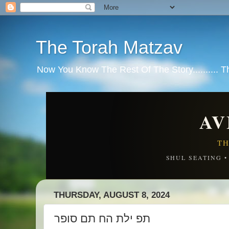
The Torah Matzav
Now You Know The Rest Of The Story.......... 
AV
TH
SHUL SEATING 
THURSDAY, AUGUST 8, 2024
תפ ילת הח תם סופר