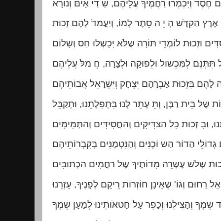
ם חֶסֶד וְיִּכְמְרוּ רַחֲמֶיךָ עֲלֵיהֶם, שַ דַי אָיםֹּ וְנוֹרָא
י אֶרֶץ הַקדֶֹּש הְ יֵ ה סֵתֶר לָמוֹ, וְיַעֲמדֹּ לָהֶם זְכוּת
דִּים וּזְכוּת לוֹמְדֵי תּוֹרָה שֶלֹּא יִּכָשְלוּ חַס וְשָלוֹם
ל תִּּתְּנֵם לְמִּכְשוֹל וּלְפוּקָה וּלְצָרָה, חֲ מלֹּ עֲלֵיהֶם
ֹת שֶל בֵּית רַבָּן, וְתֵּ עָתֵר לָנוּ בִּּתְפִּלָתֵנוּ, וּתְקַבֵּל
ם גְדוֹלֵי הַדוֹר הַש וֹכְנִּים וְהַנִּטְמָנִּים בְּקִּבְרוֹתֵיהֶם
ִּזְכוּת שְלֹש עֶשְרֵה מִּדוֹתֶיךָ שֶל רַחֲמִּים הַכְתוּבִּים
ָ אֵל רַחוּם וְגוֹ' שֶאֵינָן חוֹזְרוֹת רֵיקָם לְפָנֶיךָ, עָזְרֵנוּ