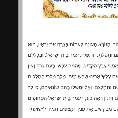
וֹר וְהַנוֹרָא הָעוֹנֶה לְעִּתּוֹת בַּצָרָה אֶת יְרֵאָיו, הוּא
נוּ וּתְפִּלָתֵנוּ וּתְפִּלַת עַמְךָ בֵּית יִּשְרָאֵל, וּבִּכְלָלָם
אֶת אַנְשֵי אֶרֶץ הַקדֶֹּש, שֶהֵמָה עַכְשָו בְּעֵת צָרָה וְאֵין
ִּם עָלֶיךָ אָבִּינוּ שֶבַּשָ מַיִּם. מֶלֶךְ מַלְכֵי הַמְלָכִּים
טֵם וּתְחַלְצֵם, וְאַל יִּמְשְלוּ בָּהֶם שוֹנְאֵיהֶם, כִּי לְךָ
ם וְחַנוּן רְאֵה בָּעֳנִּ י עַמְךָ בֵּית יִּשְרָאֵל הַסְחוּפִּים
הֵם מְבַקְשִּים אֶת פָנֶיךָ וּמְצַפִּים תָּמִּיד לִּישוּעָתְךָ